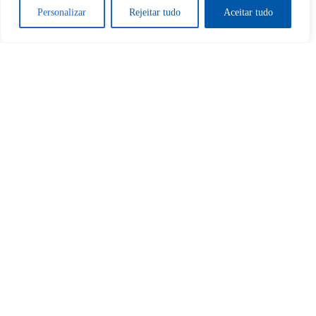
Personalizar
Rejeitar tudo
Aceitar tudo
Sim
Não
Tem certeza de que deseja
cancelar a assinatura?
Sim
Não