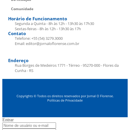
Comunidade
Horário de Funcionamento
Segunda a Quinta - 8h às 12h - 13h30 às 17h30
Sextas-feiras - 8h às 12h - 13h30 às 17h
Contato
Telefone: +55 (54) 3279.3000
Email: editor@jornaloflorense.com.br
Endereço
Rua Borges de Medeiros 1771 - Térreo - 95270-000 - Flores da
Cunha - RS
Copyrights © Todos os direitos reservados por Jornal O Florense.
Políticas de Privacidade
Entrar