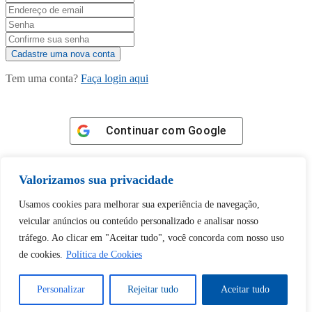
Tem uma conta?
Faça login aqui
Continuar com
Google
Valorizamos sua privacidade
Usamos cookies para melhorar sua experiência de navegação,
veicular anúncios ou conteúdo personalizado e analisar nosso
Tem certeza de que deseja
tráfego. Ao clicar em "Aceitar tudo", você concorda com nosso uso
desbloquear esta publicação?
de cookies.
Política de Cookies
Desbloquear esquerda : 0
Personalizar
Rejeitar tudo
Aceitar tudo