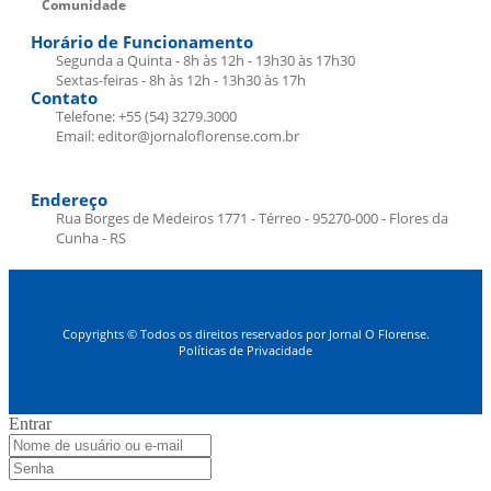
Comunidade
Horário de Funcionamento
Segunda a Quinta - 8h às 12h - 13h30 às 17h30
Sextas-feiras - 8h às 12h - 13h30 às 17h
Contato
Telefone: +55 (54) 3279.3000
Email: editor@jornaloflorense.com.br
Endereço
Rua Borges de Medeiros 1771 - Térreo - 95270-000 - Flores da
Cunha - RS
Copyrights © Todos os direitos reservados por Jornal O Florense.
Políticas de Privacidade
Entrar