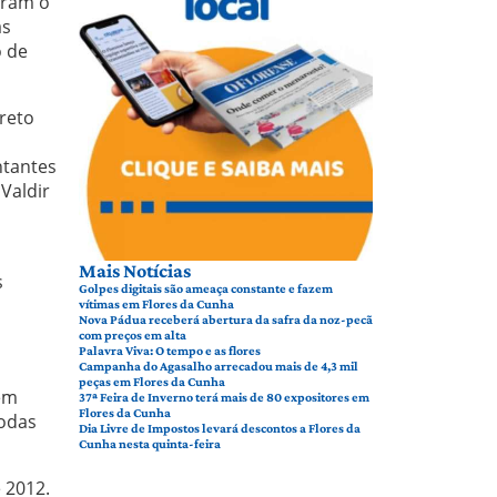
aram o
as
o de
reto
ntantes
Valdir
Mais Notícias
s
Golpes digitais são ameaça constante e fazem
vítimas em Flores da Cunha
Nova Pádua receberá abertura da safra da noz-pecã
com preços em alta
Palavra Viva: O tempo e as flores
Campanha do Agasalho arrecadou mais de 4,3 mil
peças em Flores da Cunha
 em
37ª Feira de Inverno terá mais de 80 expositores em
Flores da Cunha
Todas
Dia Livre de Impostos levará descontos a Flores da
Cunha nesta quinta-feira
e 2012.