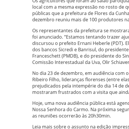
Os agricultores que foram ao salão paroquia
local com a mesma expressão no rosto de qu
públicas que a prefeitura de Flores da Cunh
dezembro reuniu mais de 100 produtores na 
Os representantes da prefeitura se mostrar
foi anunciado. “Estamos tentando trazer ajud
discursou o prefeito Ernani Heberle (PDT). 
dos bancos Sicredi e Banrisul, do president
Franceschett (PMDB), e do presidente do Si
Comissão Interestadual da Uva, Olir Schiave
No dia 23 de dezembro, em audiência com o 
Ribeiro Filho, lideranças florenses (entre el
prejudicados pela intempérie do dia 14 de d
mostraram frustrados com a visita que ain
Hoje, uma nova audiência pública está agen
Nossa Senhora do Carmo. Na próxima segunda
as reuniões ocorrerão às 20h30min.
Leia mais sobre o assunto na edição impres