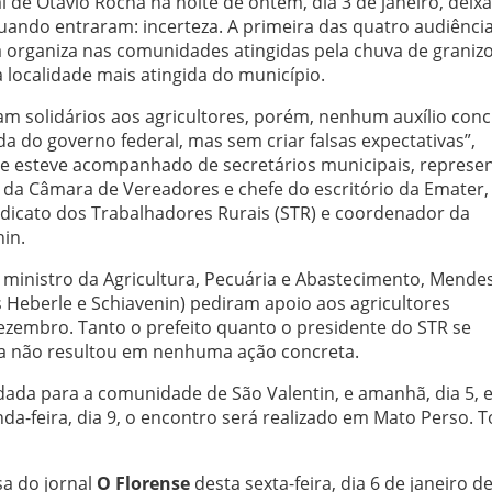
l de Otávio Rocha na noite de ontem, dia 3 de janeiro, deix
ando entraram: incerteza. A primeira das quatro audiênci
a organiza nas comunidades atingidas pela chuva de graniz
localidade mais atingida do município.
am solidários aos agricultores, porém, nenhum auxílio conc
a do governo federal, mas sem criar falsas expectativas”,
Ele esteve acompanhado de secretários municipais, represe
e da Câmara de Vereadores e chefe do escritório da Emater, 
ndicato dos Trabalhadores Rurais (STR) e coordenador da
nin.
ministro da Agricultura, Pecuária e Abastecimento, Mende
as Heberle e Schiavenin) pediram apoio aos agricultores
ezembro. Tanto o prefeito quanto o presidente do STR se
da não resultou em nenhuma ação concreta.
dada para a comunidade de São Valentin, e amanhã, dia 5,
-feira, dia 9, o encontro será realizado em Mato Perso. 
sa do jornal
O Florense
desta sexta-feira, dia 6 de janeiro d