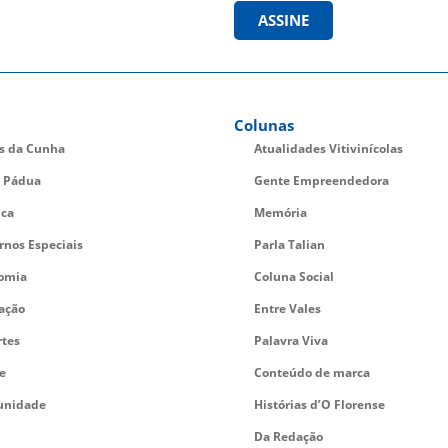
ASSINE
Colunas
es da Cunha
Atualidades Vitivinícolas
 Pádua
Gente Empreendedora
ica
Memória
rnos Especiais
Parla Talian
omia
Coluna Social
ação
Entre Vales
rtes
Palavra Viva
e
Conteúdo de marca
nidade
Histórias d’O Florense
Da Redação