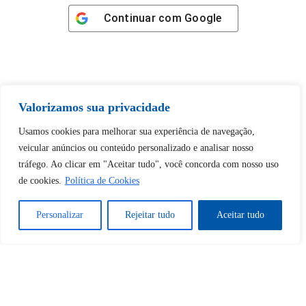
Continuar com
Google
Valorizamos sua privacidade
Tem certeza de que deseja
desbloquear esta publicação?
Usamos cookies para melhorar sua experiência de navegação,
veicular anúncios ou conteúdo personalizado e analisar nosso
tráfego. Ao clicar em "Aceitar tudo", você concorda com nosso uso
Desbloquear esquerda : 0
de cookies.
Política de Cookies
Sim
Não
Personalizar
Rejeitar tudo
Aceitar tudo