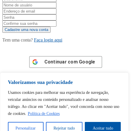
Tem uma conta?
Faça login aqui
Continuar com
Google
Valorizamos sua privacidade
Usamos cookies para melhorar sua experiência de navegação,
veicular anúncios ou conteúdo personalizado e analisar nosso
Tem certeza de que deseja
tráfego. Ao clicar em "Aceitar tudo", você concorda com nosso uso
desbloquear esta publicação?
de cookies.
Política de Cookies
Desbloquear esquerda : 0
Personalizar
Rejeitar tudo
Aceitar tudo