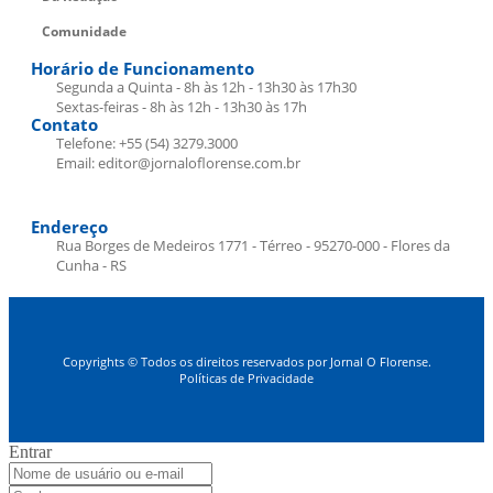
Comunidade
Horário de Funcionamento
Segunda a Quinta - 8h às 12h - 13h30 às 17h30
Sextas-feiras - 8h às 12h - 13h30 às 17h
Contato
Telefone: +55 (54) 3279.3000
Email: editor@jornaloflorense.com.br
Endereço
Rua Borges de Medeiros 1771 - Térreo - 95270-000 - Flores da
Cunha - RS
Copyrights © Todos os direitos reservados por Jornal O Florense.
Políticas de Privacidade
Entrar