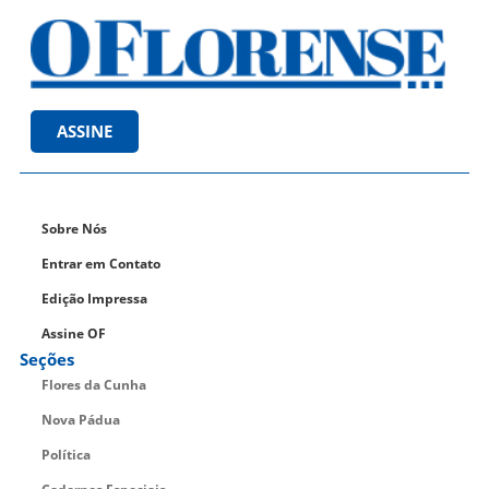
ASSINE
Sobre Nós
Entrar em Contato
Edição Impressa
Assine OF
Seções
Flores da Cunha
Nova Pádua
Política