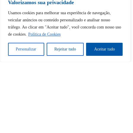
Valorizamos sua privacidade
Desbloquear esquerda : 0
Usamos cookies para melhorar sua experiência de navegação,
veicular anúncios ou conteúdo personalizado e analisar nosso
tráfego. Ao clicar em "Aceitar tudo", você concorda com nosso uso
Sim
Não
de cookies.
Política de Cookies
Personalizar
Rejeitar tudo
Aceitar tudo
Tem certeza de que deseja
cancelar a assinatura?
Sim
Não