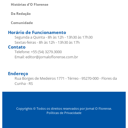
Histórias d’O Florense
Da Redação
Comunidade
Horário de Funcionamento
Segunda a Quinta - 8h às 12h - 13h30 às 17h30
Sextas-feiras - 8h às 12h - 13h30 às 17h
Contato
Telefone: +55 (54) 3279.3000
Email: editor@jornaloflorense.com.br
Endereço
Rua Borges de Medeiros 1771 - Térreo - 95270-000 - Flores da
Cunha - RS
Copyrights © Todos os direitos reservados por Jornal O Florense.
Políticas de Privacidade