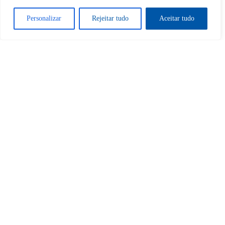
Desbloquear esquerda : 0
Personalizar
Rejeitar tudo
Aceitar tudo
Sim
Não
Tem certeza de que deseja
cancelar a assinatura?
Sim
Não