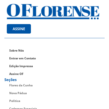
ASSINE
Sobre Nós
Entrar em Contato
Edição Impressa
Assine OF
Seções
Flores da Cunha
Nova Pádua
Política
Cadernos Especiais