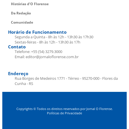
Histórias d’O Florense
Da Redação
Comunidade
Horário de Funcionamento
Segunda a Quinta - 8h às 12h - 13h30 às 17h30
Sextas-feiras - 8h às 12h - 13h30 às 17h
Contato
Telefone: +55 (54) 3279.3000
Email: editor@jornaloflorense.com.br
Endereço
Rua Borges de Medeiros 1771 - Térreo - 95270-000 - Flores da
Cunha - RS
Copyrights © Todos os direitos reservados por Jornal O Florense.
Políticas de Privacidade