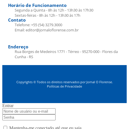
Horário de Funcionamento
Segunda a Quinta - 8h às 12h - 13h30 às 17h30
Sextas-feiras - 8h às 12h - 13h30 às 17h
Contato
Telefone: +55 (54) 3279.3000
Email: editor@jornaloflorense.com.br
Endereço
Rua Borges de Medeiros 1771 - Térreo - 95270-000 - Flores da
Cunha - RS
Copyrights © Todos os direitos reservados por Jornal O Florense.
Políticas de Privacidade
Entrar
Mantenha-me conectado até que eu saia