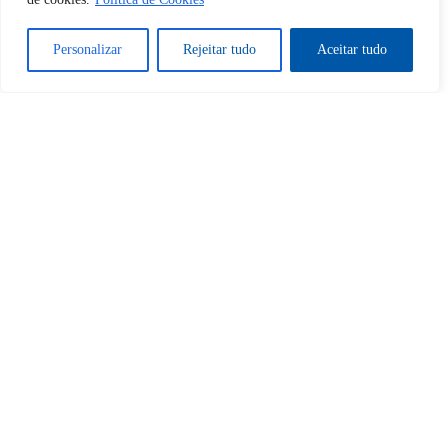
Sim
Não
Personalizar
Rejeitar tudo
Aceitar tudo
Tem certeza de que deseja
cancelar a assinatura?
Sim
Não
Home