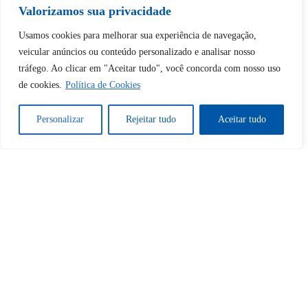
Valorizamos sua privacidade
Usamos cookies para melhorar sua experiência de navegação,
Tem certeza de que deseja
veicular anúncios ou conteúdo personalizado e analisar nosso
desbloquear esta publicação?
tráfego. Ao clicar em "Aceitar tudo", você concorda com nosso uso
de cookies.
Política de Cookies
Desbloquear esquerda : 0
Personalizar
Rejeitar tudo
Aceitar tudo
Sim
Não
Tem certeza de que deseja
cancelar a assinatura?