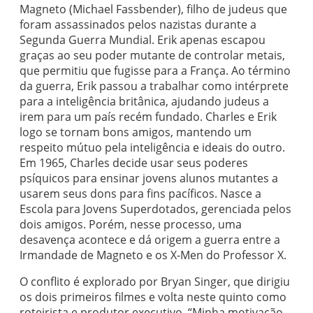
Magneto (Michael Fassbender), filho de judeus que
foram assassinados pelos nazistas durante a
Segunda Guerra Mundial. Erik apenas escapou
graças ao seu poder mutante de controlar metais,
que permitiu que fugisse para a França. Ao término
da guerra, Erik passou a trabalhar como intérprete
para a inteligência britânica, ajudando judeus a
irem para um país recém fundado. Charles e Erik
logo se tornam bons amigos, mantendo um
respeito mútuo pela inteligência e ideais do outro.
Em 1965, Charles decide usar seus poderes
psíquicos para ensinar jovens alunos mutantes a
usarem seus dons para fins pacíficos. Nasce a
Escola para Jovens Superdotados, gerenciada pelos
dois amigos. Porém, nesse processo, uma
desavença acontece e dá origem a guerra entre a
Irmandade de Magneto e os X-Men do Professor X.
O conflito é explorado por Bryan Singer, que dirigiu
os dois primeiros filmes e volta neste quinto como
roteirista e produtor executivo. “Minha motivação