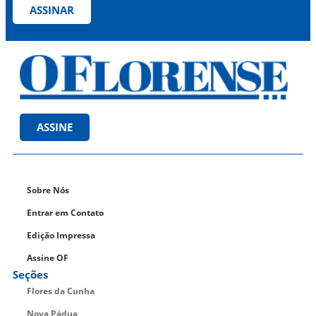
ASSINAR
ASSINE
Sobre Nós
Entrar em Contato
Edição Impressa
Assine OF
Seções
Flores da Cunha
Nova Pádua