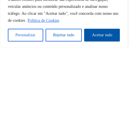
Tem certeza de que deseja
veicular anúncios ou conteúdo personalizado e analisar nosso
desbloquear esta publicação?
tráfego. Ao clicar em "Aceitar tudo", você concorda com nosso uso
de cookies.
Política de Cookies
Desbloquear esquerda : 0
Personalizar
Rejeitar tudo
Aceitar tudo
Sim
Não
Tem certeza de que deseja
cancelar a assinatura?
Sim
Não