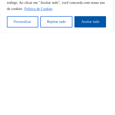
tráfego. Ao clicar em "Aceitar tudo", você concorda com nosso uso
de cookies.
Política de Cookies
Sim
Não
Personalizar
Rejeitar tudo
Aceitar tudo
Tem certeza de que deseja
cancelar a assinatura?
Sim
Não