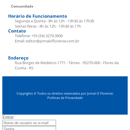
Comunidade
Horário de Funcionamento
Segunda a Quinta - 8h às 12h - 13h30 às 17h30
Sextas-feiras - 8h às 12h - 13h30 às 17h
Contato
Telefone: +55 (54) 3279.3000
Email: editor@jornaloflorense.com.br
Endereço
Rua Borges de Medeiros 1771 - Térreo - 95270-000 - Flores da
Cunha - RS
Copyrights © Todos os direitos reservados por Jornal O Florense.
Políticas de Privacidade
Entrar