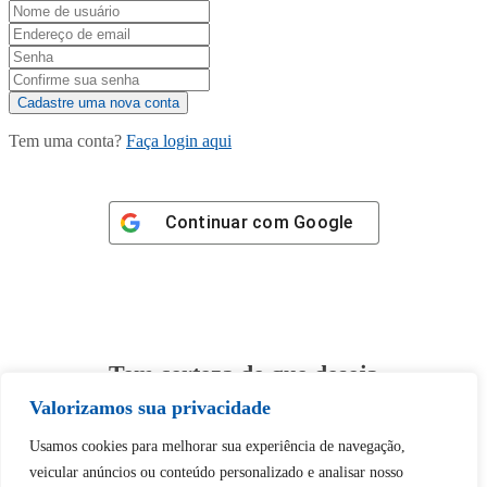
Tem uma conta?
Faça login aqui
Continuar com
Google
Tem certeza de que deseja
desbloquear esta publicação?
Valorizamos sua privacidade
Usamos cookies para melhorar sua experiência de navegação,
Desbloquear esquerda : 0
veicular anúncios ou conteúdo personalizado e analisar nosso