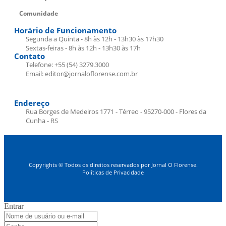
Comunidade
Horário de Funcionamento
Segunda a Quinta - 8h às 12h - 13h30 às 17h30
Sextas-feiras - 8h às 12h - 13h30 às 17h
Contato
Telefone: +55 (54) 3279.3000
Email: editor@jornaloflorense.com.br
Endereço
Rua Borges de Medeiros 1771 - Térreo - 95270-000 - Flores da
Cunha - RS
Copyrights © Todos os direitos reservados por Jornal O Florense.
Políticas de Privacidade
Entrar