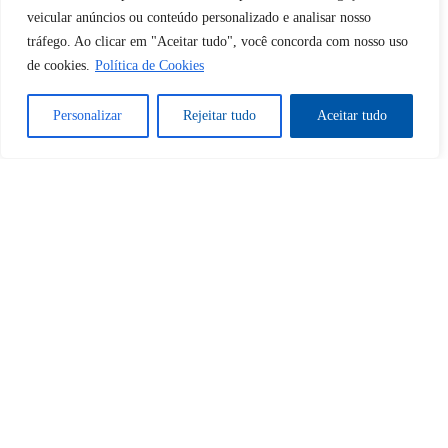
veicular anúncios ou conteúdo personalizado e analisar nosso
tráfego. Ao clicar em "Aceitar tudo", você concorda com nosso uso
Sim
Não
de cookies.
Política de Cookies
Personalizar
Rejeitar tudo
Aceitar tudo
Tem certeza de que deseja
cancelar a assinatura?
Sim
Não