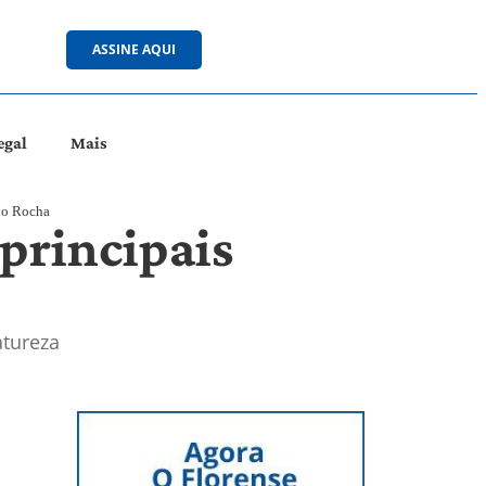
ASSINE AQUI
egal
Mais
vio Rocha
 principais
atureza