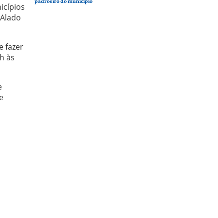
padroeiro do município
icípios
 Alado
e fazer
h às
e
e