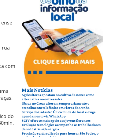
orense
à rua
nta com
Mais Notícias
 uma
Agricultores apostam no cultivo de nozes como
raças.
alternativa no entressafra
Obras no Creas alteram temporariamente o
atendimento telefônico em Flores da Cunha
Serviço do Cadastro Único muda de local e exige
ico do
agendamento via WhatsApp
SCFV oferece mais apoio aos jovens florenses
30min.
Evolução tecnológica acompanha os trabalhadores
da indústria siderúrgica
Procissão será realizada para honrar São Pedro, o