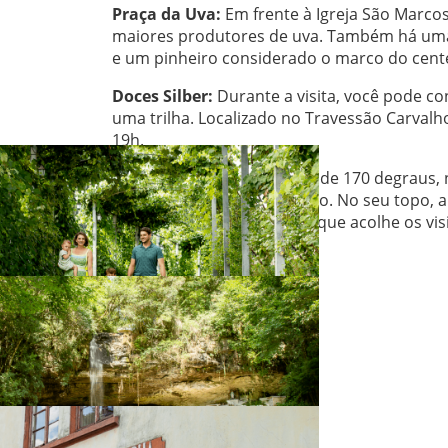
Praça da Uva:
Em frente à Igreja São Marco
maiores produtores de uva. Também há um
e um pinheiro considerado o marco do cente
Doces Silber:
Durante a visita, você pode co
uma trilha. Localizado no Travessão Carval
19h.
Monte Calvário:
Escadaria de 170 degraus, n
Otávio Rocha e toda a região. No seu topo, 
altura compõem o cenário que acolhe os visi