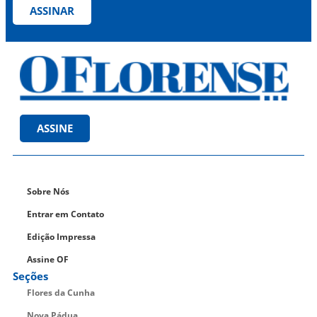
ASSINAR
ASSINE
Sobre Nós
Entrar em Contato
Edição Impressa
Assine OF
Seções
Flores da Cunha
Nova Pádua