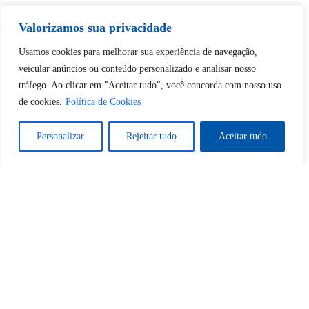
Tem certeza de que deseja
desbloquear esta publicação?
Valorizamos sua privacidade
Usamos cookies para melhorar sua experiência de navegação,
Desbloquear esquerda : 0
veicular anúncios ou conteúdo personalizado e analisar nosso
tráfego. Ao clicar em "Aceitar tudo", você concorda com nosso uso
de cookies.
Política de Cookies
Sim
Não
Personalizar
Rejeitar tudo
Aceitar tudo
Tem certeza de que deseja
cancelar a assinatura?
Sim
Não