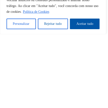
veicular anúncios ou conteúdo personalizado e analisar nosso
tráfego. Ao clicar em "Aceitar tudo", você concorda com nosso uso
Sim
Não
de cookies.
Política de Cookies
Personalizar
Rejeitar tudo
Aceitar tudo
Tem certeza de que deseja
cancelar a assinatura?
Sim
Não
Home