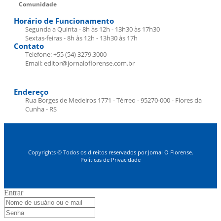
Comunidade
Horário de Funcionamento
Segunda a Quinta - 8h às 12h - 13h30 às 17h30
Sextas-feiras - 8h às 12h - 13h30 às 17h
Contato
Telefone: +55 (54) 3279.3000
Email: editor@jornaloflorense.com.br
Endereço
Rua Borges de Medeiros 1771 - Térreo - 95270-000 - Flores da
Cunha - RS
Copyrights © Todos os direitos reservados por Jornal O Florense.
Políticas de Privacidade
Entrar