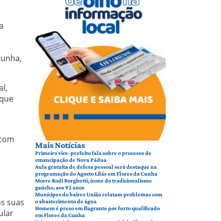
a
Cunha,
l,
 que
 com
Mais Notícias
,
Primeiro vice-prefeito fala sobre o processo de
emancipação de Nova Pádua
Aula gratuita de defesa pessoal será destaque na
programação do Agosto Lilás em Flores da Cunha
Morre Rodi Borghetti, ícone do tradicionalismo
gaúcho, aos 92 anos
Munícipes do bairro União relatam problemas com
às suas
o abastecimento de água
Homem é preso em flagrante por furto qualificado
ular
em Flores da Cunha