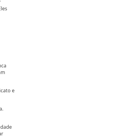
r
Eles
nca
ram
icato e
a.
idade
ar