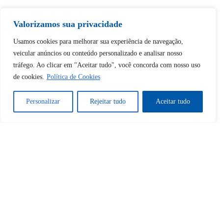
Valorizamos sua privacidade
Tem certeza de que deseja
Usamos cookies para melhorar sua experiência de navegação,
desbloquear esta publicação?
veicular anúncios ou conteúdo personalizado e analisar nosso
tráfego. Ao clicar em "Aceitar tudo", você concorda com nosso uso
de cookies.
Política de Cookies
Desbloquear esquerda : 0
Personalizar
Rejeitar tudo
Aceitar tudo
Sim
Não
Tem certeza de que deseja
cancelar a assinatura?