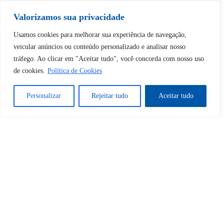
Valorizamos sua privacidade
Usamos cookies para melhorar sua experiência de navegação,
Tem certeza de que deseja
veicular anúncios ou conteúdo personalizado e analisar nosso
desbloquear esta publicação?
tráfego. Ao clicar em "Aceitar tudo", você concorda com nosso uso
de cookies.
Política de Cookies
Desbloquear esquerda : 0
Personalizar
Rejeitar tudo
Aceitar tudo
Sim
Não
Tem certeza de que deseja
cancelar a assinatura?