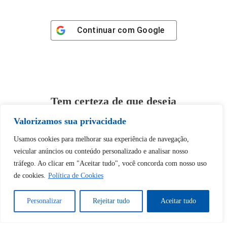
Continuar com
Google
Tem certeza de que deseja
desbloquear esta publicação?
Valorizamos sua privacidade
Usamos cookies para melhorar sua experiência de navegação,
Desbloquear esquerda : 0
veicular anúncios ou conteúdo personalizado e analisar nosso
tráfego. Ao clicar em "Aceitar tudo", você concorda com nosso uso
Sim
Não
de cookies.
Política de Cookies
Personalizar
Rejeitar tudo
Aceitar tudo