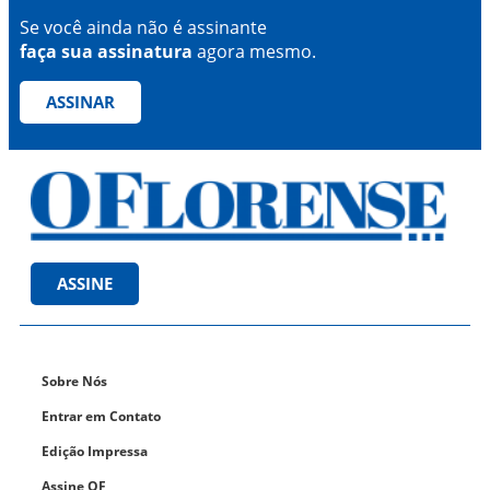
Se você ainda não é assinante
faça sua assinatura
agora mesmo.
ASSINAR
ASSINE
Sobre Nós
Entrar em Contato
Edição Impressa
Assine OF