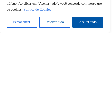
tráfego. Ao clicar em "Aceitar tudo", você concorda com nosso uso
de cookies.
Política de Cookies
Tem certeza de que deseja
Personalizar
Rejeitar tudo
Aceitar tudo
desbloquear esta publicação?
Desbloquear esquerda : 0
Sim
Não
Tem certeza de que deseja
cancelar a assinatura?