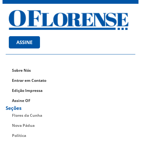
ASSINE
Sobre Nós
Entrar em Contato
Edição Impressa
Assine OF
Seções
Flores da Cunha
Nova Pádua
Política