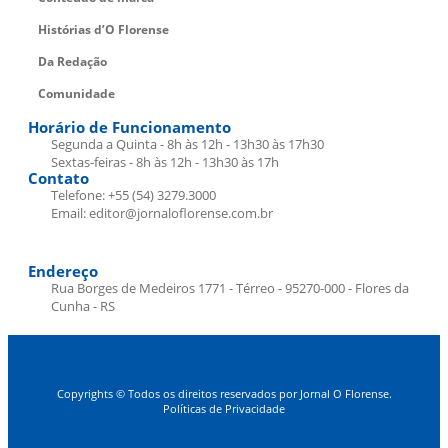
Histórias d’O Florense
Da Redação
Comunidade
Horário de Funcionamento
Segunda a Quinta - 8h às 12h - 13h30 às 17h30
Sextas-feiras - 8h às 12h - 13h30 às 17h
Contato
Telefone: +55 (54) 3279.3000
Email: editor@jornaloflorense.com.br
Endereço
Rua Borges de Medeiros 1771 - Térreo - 95270-000 - Flores da
Cunha - RS
Copyrights © Todos os direitos reservados por Jornal O Florense.
Políticas de Privacidade