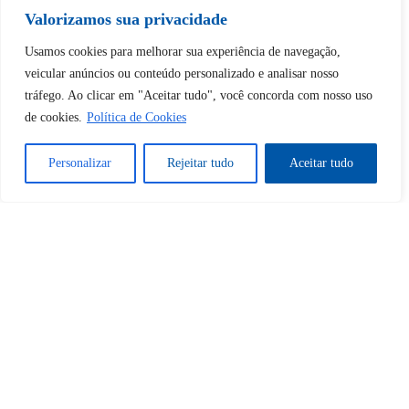
Valorizamos sua privacidade
Desbloquear esquerda : 0
Usamos cookies para melhorar sua experiência de navegação,
veicular anúncios ou conteúdo personalizado e analisar nosso
tráfego. Ao clicar em "Aceitar tudo", você concorda com nosso uso
Sim
Não
de cookies.
Política de Cookies
Personalizar
Rejeitar tudo
Aceitar tudo
Tem certeza de que deseja
cancelar a assinatura?
Sim
Não