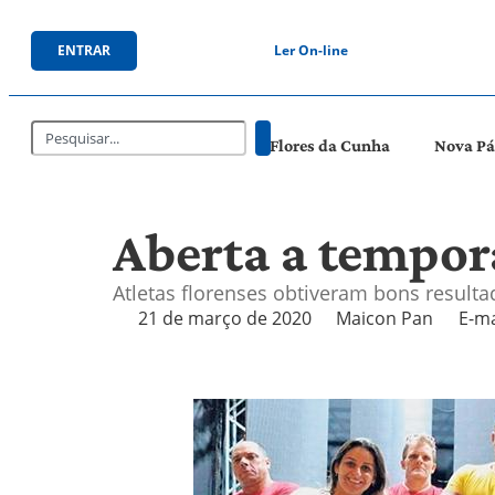
ENTRAR
Ler On-line
Flores da Cunha
Nova P
Aberta a tempor
Atletas florenses obtiveram bons result
21 de março de 2020
Maicon Pan
E-ma