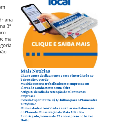
bém
driana
na 3ª
iro
 acima
egoria
João
Mais Notícias
Chuva causa deslizamento e casa é interditada no
bairro São Gotardo
Mutirão conecta trabalhadores e empresas em
Flores da Cunha nesta sexta-feira
Artigo: O desafio da retenção de talentos nas
empresas
Sicredi disponibiliza R$ 1,3 bilhão para o Plano Safra
2025/2026
Comunidade é convidada a auxiliar na elaboração
do Plano de Conservação da Mata Atlântica
Embriagado, homem de 32 anos é preso no bairro
União