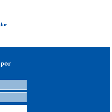
dor
 por