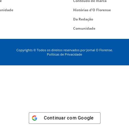
e
Conteúdo de marca
nidade
Histórias d’O Florense
Da Redação
Comunidade
Copyrights © Todos os direitos reservados por Jornal O Florense.
Políticas de Privacidade
Continuar com
Google