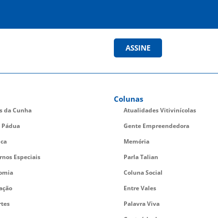
ASSINE
Colunas
es da Cunha
Atualidades Vitivinícolas
 Pádua
Gente Empreendedora
ica
Memória
rnos Especiais
Parla Talian
omia
Coluna Social
ação
Entre Vales
rtes
Palavra Viva