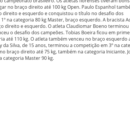
o campeonato brasileiro. Os atletas florenses tiveram bons
ugar no braço direito até 100 kg Open. Paulo Espanhol tam
 direito e esquerdo e conquistou o título no desafio dos
 1º na categoria 80 kg Master, braço esquerdo. A bracista A
ço direito e esquerdo. O atleta Claudiomar Boeno terminou 
nceu o desafio dos campeões. Tobias Boeira ficou em prime
oria até 110 kg. O atleta também venceu no braço esquerdo
y da Silva, de 15 anos, terminou a competição em 3º na cat
 no braço direito até 75 kg, também na categoria Iniciante. 
a categoria Master 90 kg.