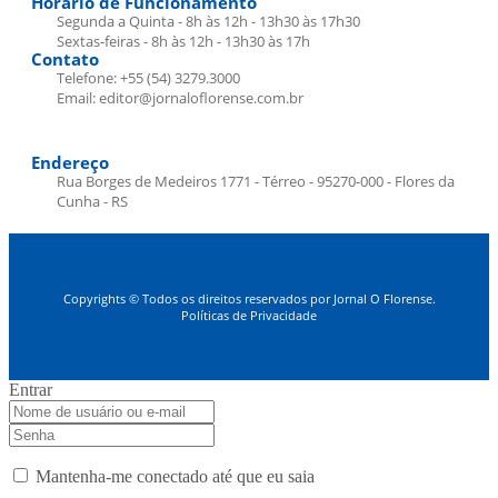
Horário de Funcionamento
Segunda a Quinta - 8h às 12h - 13h30 às 17h30
Sextas-feiras - 8h às 12h - 13h30 às 17h
Contato
Telefone: +55 (54) 3279.3000
Email: editor@jornaloflorense.com.br
Endereço
Rua Borges de Medeiros 1771 - Térreo - 95270-000 - Flores da
Cunha - RS
Copyrights © Todos os direitos reservados por Jornal O Florense.
Políticas de Privacidade
Entrar
Mantenha-me conectado até que eu saia