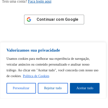
Tem uma conta?
Faça login aqui
Continuar com
Google
Valorizamos sua privacidade
Tem certeza de que deseja
desbloquear esta publicação?
Usamos cookies para melhorar sua experiência de navegação,
veicular anúncios ou conteúdo personalizado e analisar nosso
tráfego. Ao clicar em "Aceitar tudo", você concorda com nosso uso
Desbloquear esquerda : 0
de cookies.
Política de Cookies
Sim
Não
Personalizar
Rejeitar tudo
Aceitar tudo