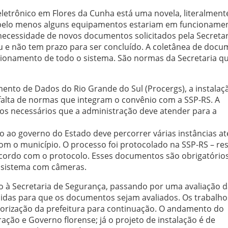
letrônico em Flores da Cunha está uma novela, literalment
 pelo menos alguns equipamentos estariam em funcionamen
necessidade de novos documentos solicitados pela Secretar
ou e não tem prazo para ser concluído. A coletânea de doc
ncionamento de todo o sistema. São normas da Secretaria q
to de Dados do Rio Grande do Sul (Procergs), a instalaç
 falta de normas que integram o convênio com a SSP-RS. A
os necessários que a administração deve atender para a
o ao governo do Estado deve percorrer várias instâncias at
om o município. O processo foi protocolado na SSP-RS – res
cordo com o protocolo. Esses documentos são obrigatório
m sistema com câmeras.
 à Secretaria de Segurança, passando por uma avaliação d
nidas para que os documentos sejam avaliados. Os trabalho
torização da prefeitura para continuação. O andamento do
ração e Governo florense; já o projeto de instalação é de