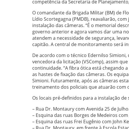
competência da Secretaria de Planejamento,
O comandante da Brigada Militar (BM) de Flor
Lídio Scortegagna (PMDB), reavaliarão, com j
instalação das câmeras. “É o memorial descrit
governo anterior e agora vamos dar uma nov
atendem a necessidade de segurança, levan
capitão. A central de monitoramento será in
De acordo com o técnico Edernilso Simioni, 
vencedora da licitação (VSComp), assim que 
continuidade. “A fibra ótica está chegando a
as hastes de fixação das câmeras. Os equipa
Simioni. Futuramente, após as câmeras esta
treinamento dos policiais que atuarão com 
Os locais pré-definidos para a instalação de
– Rua Dr. Montaury com Avenida 25 de Julho
– Esquina das ruas Borges de Medeiros com J
– Esquina das ruas Frei Eugênio com John K
– Rua Dr. Montaury, em frente à Escola Estad