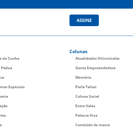
ASSINE
Colunas
es da Cunha
Atualidades Vitivinícolas
 Pádua
Gente Empreendedora
ica
Memória
rnos Especiais
Parla Talian
omia
Coluna Social
ação
Entre Vales
rtes
Palavra Viva
e
Conteúdo de marca