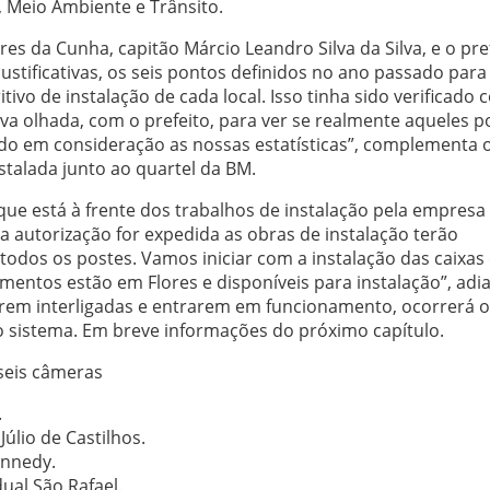
 Meio Ambiente e Trânsito.
es da Cunha, capitão Márcio Leandro Silva da Silva, e o pre
ustificativas, os seis pontos definidos no ano passado para
ivo de instalação de cada local. Isso tinha sido verificado 
a olhada, com o prefeito, para ver se realmente aqueles p
do em consideração as nossas estatísticas”, complementa 
stalada junto ao quartel da BM.
que está à frente dos trabalhos de instalação pela empresa
a autorização for expedida as obras de instalação terão
 todos os postes. Vamos iniciar com a instalação das caixa
mentos estão em Flores e disponíveis para instalação”, adi
rem interligadas e entrarem em funcionamento, ocorrerá o
o sistema. Em breve informações do próximo capítulo.
 seis câmeras
.
úlio de Castilhos.
ennedy.
ual São Rafael.