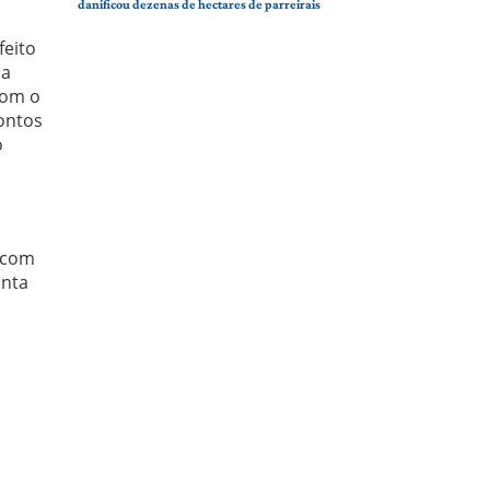
danificou dezenas de hectares de parreirais
feito
 a
com o
ontos
o
s com
anta