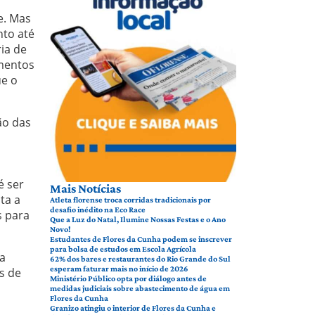
e. Mas
to até
ia de
umentos
ue o
ão das
é ser
Mais Notícias
ta a
Atleta florense troca corridas tradicionais por
desafio inédito na Eco Race
s para
Que a Luz do Natal, Ilumine Nossas Festas e o Ano
Novo!
Estudantes de Flores da Cunha podem se inscrever
para bolsa de estudos em Escola Agrícola
a
62% dos bares e restaurantes do Rio Grande do Sul
esperam faturar mais no início de 2026
s de
Ministério Público opta por diálogo antes de
medidas judiciais sobre abastecimento de água em
Flores da Cunha
Granizo atingiu o interior de Flores da Cunha e