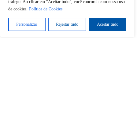
Sim
Não
tráfego. Ao clicar em "Aceitar tudo", você concorda com nosso uso
de cookies.
Política de Cookies
Personalizar
Rejeitar tudo
Aceitar tudo
Tem certeza de que deseja
cancelar a assinatura?
Sim
Não
Home