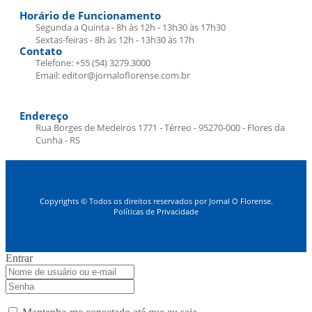
Horário de Funcionamento
Segunda a Quinta - 8h às 12h - 13h30 às 17h30
Sextas-feiras - 8h às 12h - 13h30 às 17h
Contato
Telefone: +55 (54) 3279.3000
Email: editor@jornaloflorense.com.br
Endereço
Rua Borges de Medeiros 1771 - Térreo - 95270-000 - Flores da
Cunha - RS
Copyrights © Todos os direitos reservados por Jornal O Florense.
Políticas de Privacidade
Entrar