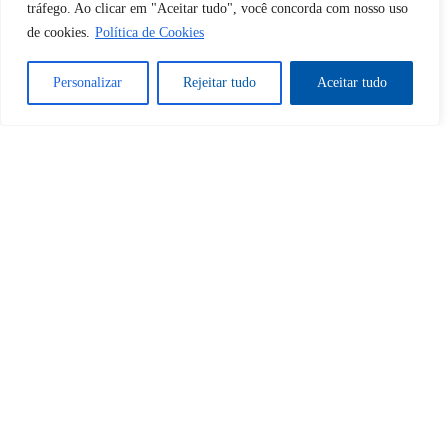
tráfego. Ao clicar em "Aceitar tudo", você concorda com nosso uso
Tem certeza de que deseja
de cookies.
Política de Cookies
desbloquear esta publicação?
Personalizar
Rejeitar tudo
Aceitar tudo
Desbloquear esquerda : 0
Sim
Não
Tem certeza de que deseja
cancelar a assinatura?