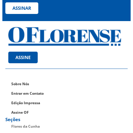
ASSINAR
ASSINE
Sobre Nós
Entrar em Contato
Edição Impressa
Assine OF
Seções
Flores da Cunha