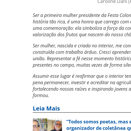
Caroline Dani (
Ser a primeira mulher presidente da Festa Col
história tão rica, é uma honra que carrego com
uma comemoração: ela simboliza a força da com
valorização dos frutos que nascem do nosso ch
Ser mulher, nascida e criada no interior, me c
construída com trabalho árduo. Cresci aprendend
união. Representar a fé nesse momento históri
presentes no campo, muitas vezes de forma sile
Assumir esse lugar é reafirmar que o interior te
pena permanecer, investir e acreditar na agric
fortalecendo nossas raízes e inspirando jovens 
formou.
Leia Mais
“Todos somos poetas, mas e
organizador de coletânea qu