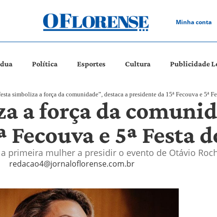
Minha conta
ádua
Política
Esportes
Cultura
Publicidade L
festa simboliza a força da comunidade”, destaca a presidente da 15ª Fecouva e 5ª 
za a força da comunid
5ª Fecouva e 5ª Festa
 a primeira mulher a presidir o evento de Otávio Roc
redacao4@jornaloflorense.com.br