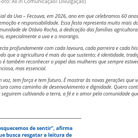
Foto: All in Comunicação/ Divulgação)
onial da Uva – Fecouva, em 2026, ano em que celebramos 60 ano
 emoção e responsabilidade. Essa festa representa muito mais d
unidade de Otávio Rocha, a dedicação das famílias agricultora
ão, especialmente a uva e o morango.
onecta profundamente com cada lavoura, cada parreira e cada his
o que a agricultura é mais do que sustento; é identidade, tradi
co é também reconhecer o papel das mulheres que sempre estiv
nciosa, mas essencial.
m voz, tem força e tem futuro. É mostrar às novas gerações que v
ultura como caminho de desenvolvimento e dignidade. Quero cont
a seguirem cultivando a terra, a fé e o amor pela comunidade qu
squecemos de sentir”, afirma
e busca resgatar a leitura de