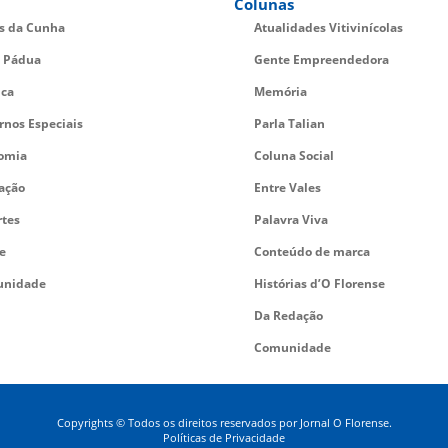
Colunas
es da Cunha
Atualidades Vitivinícolas
 Pádua
Gente Empreendedora
ica
Memória
rnos Especiais
Parla Talian
omia
Coluna Social
ação
Entre Vales
rtes
Palavra Viva
e
Conteúdo de marca
nidade
Histórias d’O Florense
Da Redação
Comunidade
Copyrights © Todos os direitos reservados por Jornal O Florense.
Políticas de Privacidade