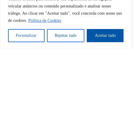
Sim
Não
veicular anúncios ou conteúdo personalizado e analisar nosso
tráfego. Ao clicar em "Aceitar tudo", você concorda com nosso uso
de cookies.
Política de Cookies
Personalizar
Rejeitar tudo
Aceitar tudo
Tem certeza de que deseja
cancelar a assinatura?
Sim
Não
Home