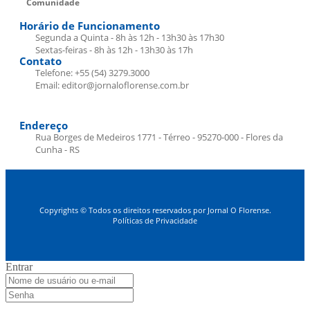
Comunidade
Horário de Funcionamento
Segunda a Quinta - 8h às 12h - 13h30 às 17h30
Sextas-feiras - 8h às 12h - 13h30 às 17h
Contato
Telefone: +55 (54) 3279.3000
Email: editor@jornaloflorense.com.br
Endereço
Rua Borges de Medeiros 1771 - Térreo - 95270-000 - Flores da
Cunha - RS
Copyrights © Todos os direitos reservados por Jornal O Florense.
Políticas de Privacidade
Entrar