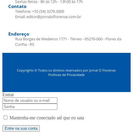
Sextas-feiras - 8h às 12h - 13h30 às 17h
Contato
Telefone: +55 (54) 3279.3000
Email: editor@jornaloflorense.com.br
Endereço
Rua Borges de Medeiros 1771 - Térreo - 95270-000 - Flores da
Cunha - RS
Copyrights © Todos os direitos reservados por Jornal O Florense.
Políticas de Privacidade
Entrar
Mantenha-me conectado até que eu saia