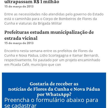
ultrapassam R$ 1 milhão
15 de março de 2013
Entre as necessidades não atendidas pelo governo do Estado
está o caminhão para o Corpo de Bombeiros de Flores da
Cunha e viaturas da Brigada Militar
Prefeituras estudam municipalização de
estrada vicinal
15 de março de 2013
Encontro nesta semana entre os prefeitos de Flores da
Cunha e Nova Pádua, Lídio Scortegagna e Itamar Bernardi,
respectivamente, foi pautado por um projeto encaminhado
em Picada Café, município que con
Gostaria de receber as
notícias de Flores da Cunha e Nova Pádua
por WhatsApp?
Preencha o formulário abaixo para
se cadastrar