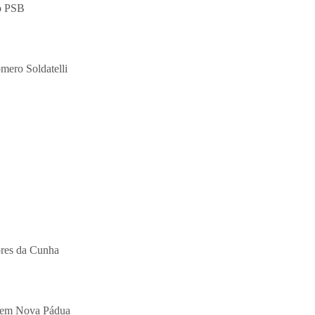
do PSB
mero Soldatelli
lores da Cunha
a em Nova Pádua