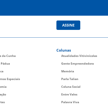
ASSINE
Colunas
es da Cunha
Atualidades Vitivinícolas
 Pádua
Gente Empreendedora
ica
Memória
rnos Especiais
Parla Talian
omia
Coluna Social
ação
Entre Vales
rtes
Palavra Viva