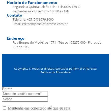
Horário de Funcionamento
Segunda a Quinta - 8h às 12h - 13h30 às 17h30
Sextas-feiras - 8h às 12h - 13h30 às 17h
Contato
Telefone: +55 (54) 3279.3000
Email: editor@jornaloflorense.com.br
Endereço
Rua Borges de Medeiros 1771 - Térreo - 95270-000 - Flores da
Cunha - RS
Copyrights © Todos os direitos reservados por Jornal O Florense.
Políticas de Privacidade
Entrar
Mantenha-me conectado até que eu saia