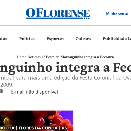
Minha conta
ádua
Política
Esportes
Cultura
Publicidade L
Home
Notícias
1ª Festa do Moranguinho integra a Fecouva
anguinho integra a Fe
inicial para mais uma edição da Festa Colonial da Uva
 2009.
i 
E-mail não disponível