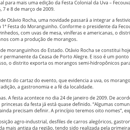
ial para mais uma edição da Festa Colonial da Uva – Fecouv
6, 7 e 8 de março de 2009.
 de Otávio Rocha, uma novidade passará a integrar a festivi
a 1ª Festa do Moranguinho. Conforme o presidente da Feco
inhedos, com uvas de mesa, viníferas e americanas, o distr
anos com a produção de morangos.
de moranguinhos do Estado. Otávio Rocha se constitui hoj
 permanente da Ceasa de Porto Alegre. E isso é um ponto 
isso, o distrito exporta os morangos semi-hidropônicos par
amento do cartaz do evento, que evidencia a uva, os morango
adição, a gastronomia e a fé da localidade.
s. A festa acontece no dia 24 de janeiro de 2009. De acor
 princesas da festa já está quase definido. “Algumas comu
inda precisam definir. A princípio teremos oito nomes”, exp
osição agro-industrial, desfiles de carros alegóricos, gastr
da mais antiga da região, tendo sido realizada pela primeira