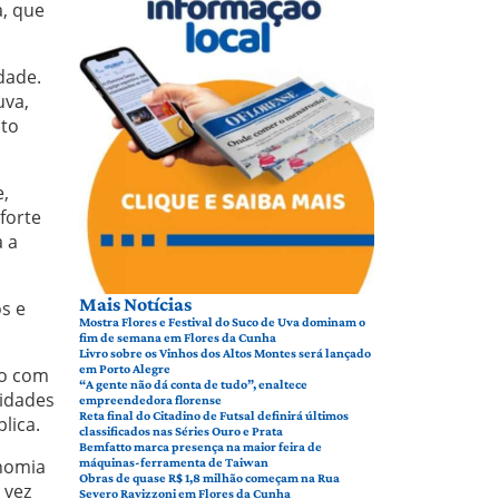
a, que
dade.
uva,
ito
e,
forte
a a
Mais Notícias
s e
Mostra Flores e Festival do Suco de Uva dominam o
fim de semana em Flores da Cunha
Livro sobre os Vinhos dos Altos Montes será lançado
em Porto Alegre
do com
“A gente não dá conta de tudo”, enaltece
nidades
empreendedora florense
Reta final do Citadino de Futsal definirá últimos
lica.
classificados nas Séries Ouro e Prata
Bemfatto marca presença na maior feira de
onomia
máquinas-ferramenta de Taiwan
Obras de quase R$ 1,8 milhão começam na Rua
 vez
Severo Ravizzoni em Flores da Cunha