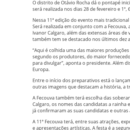
O distrito de Otávio Rocha dá o pontapé inic
será realizada nos dias 28 de fevereiro e 1º, 
Nessa 11ª edição do evento mais tradicional
Será realizada em conjunto com a Fecouva, 
Ivanor Calgaro, além das extensas áreas de v
também tem se destacado nos últimos dez 
“Aqui é colhida uma das maiores produções 
segundo os produtores, do maior fornecedor
para divulgar”, aponta o presidente. Além d
Europa.
Entre o início dos preparativos está o lanç
outras imagens que destacam a história, a tr
A Fecouva também terá escolha das soberana
Calgaro, os nomes das candidatas a rainha e
já confirmaram as suas candidatas e outras a
A 11ª Fecouva terá, entre suas atrações, exp
e apresentações artísticas. A festa é a segun