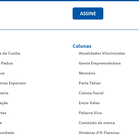
ASSINE
Colunas
es da Cunha
Atualidades Vitivinícolas
 Pádua
Gente Empreendedora
ica
Memória
rnos Especiais
Parla Talian
omia
Coluna Social
ação
Entre Vales
rtes
Palavra Viva
e
Conteúdo de marca
nidade
Histórias d’O Florense