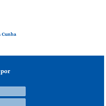
da Cunha
 por