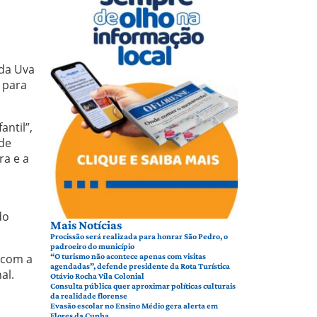
 da Uva
 para
ntil”,
 de
ra e a
do
Mais Notícias
Procissão será realizada para honrar São Pedro, o
padroeiro do município
 com a
“O turismo não acontece apenas com visitas
agendadas”, defende presidente da Rota Turística
al.
Otávio Rocha Vila Colonial
Consulta pública quer aproximar políticas culturais
da realidade florense
Evasão escolar no Ensino Médio gera alerta em
Flores da Cunha