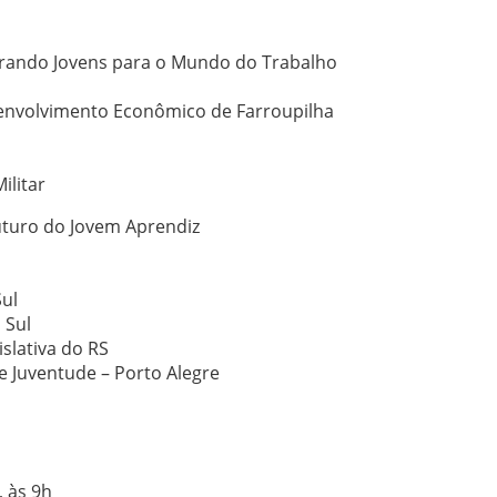
parando Jovens para o Mundo do Trabalho
envolvimento Econômico de Farroupilha
ilitar
 futuro do Jovem Aprendiz
Sul
 Sul
slativa do RS
 e Juventude – Porto Alegre
, às 9h