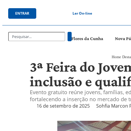
ENTRAR
Ler On-line
Flores da Cunha
Nova P
Home
Dest
3ª Feira do Jov
inclusão e quali
Evento gratuito reúne jovens, famílias, 
fortalecendo a inserção no mercado de t
16 de setembro de 2025
Sohfia Marcon 