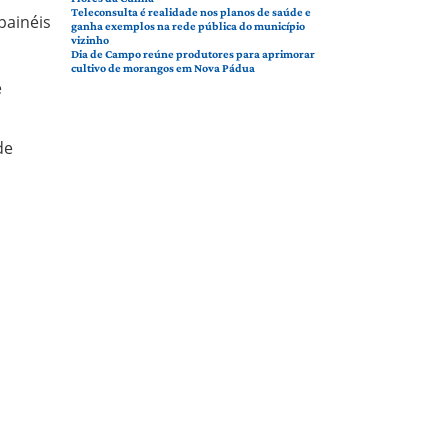
Teleconsulta é realidade nos planos de saúde e
painéis
ganha exemplos na rede pública do município
vizinho
Dia de Campo reúne produtores para aprimorar
cultivo de morangos em Nova Pádua
e
de