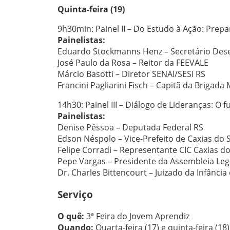
Quinta-feira (19)
9h30min: Painel II – Do Estudo à Ação: Pre
Painelistas:
Eduardo Stockmanns Henz – Secretário Des
José Paulo da Rosa – Reitor da FEEVALE
Márcio Basotti – Diretor SENAI/SESI RS
Francini Pagliarini Fisch – Capitã da Brigada M
14h30: Painel III – Diálogo de Lideranças: O
Painelistas:
Denise Pêssoa – Deputada Federal RS
Edson Néspolo – Vice-Prefeito de Caxias do 
Felipe Corradi – Representante CIC Caxias do
Pepe Vargas – Presidente da Assembleia Legi
Dr. Charles Bittencourt – Juizado da Infância
Serviço
O quê:
3ª Feira do Jovem Aprendiz
Quando:
Quarta-feira (17) e quinta-feira (18)