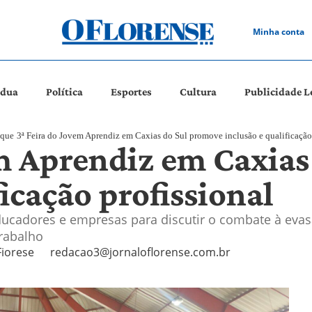
Minha conta
ádua
Política
Esportes
Cultura
Publicidade L
aque
3ª Feira do Jovem Aprendiz em Caxias do Sul promove inclusão e qualificação 
em Aprendiz em Caxia
ficação profissional
educadores e empresas para discutir o combate à evasã
rabalho
Fiorese
redacao3@jornaloflorense.com.br