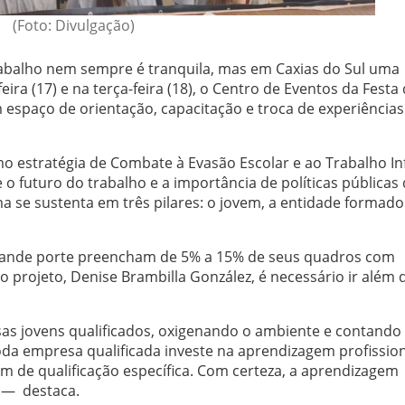
(Foto: Divulgação)
abalho nem sempre é tranquila, mas em Caxias do Sul uma
ira (17) e na terça-feira (18), o Centro de Eventos da Festa
m espaço de orientação, capacitação e troca de experiências
 estratégia de Combate à Evasão Escolar e ao Trabalho Infa
o futuro do trabalho e a importância de políticas públicas
ma se sustenta em três pilares: o jovem, a entidade formado
grande porte preencham de 5% a 15% de seus quadros com
projeto, Denise Brambilla González, é necessário ir além 
s jovens qualificados, oxigenando o ambiente e contando
da empresa qualificada investe na aprendizagem profission
m de qualificação específica. Com certeza, a aprendizagem
 — destaca.