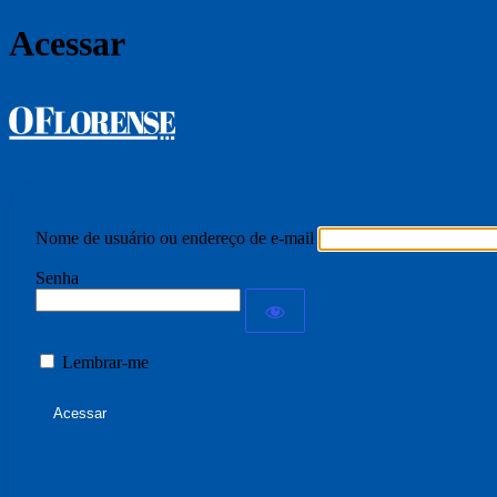
Acessar
Jornal O Florense
Nome de usuário ou endereço de e-mail
Senha
Lembrar-me