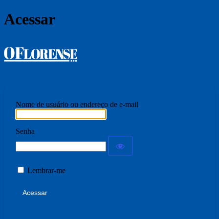
Acessar
Jornal O Florense
Nome de usuário ou endereço de e-mail
Senha
Lembrar-me