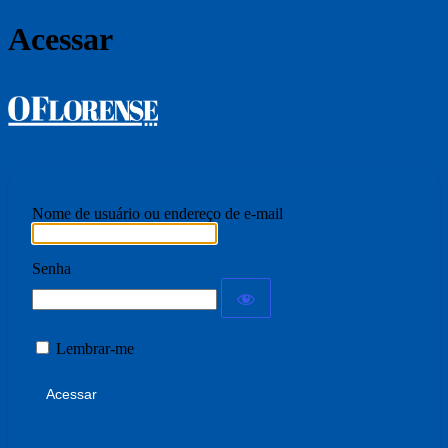
Acessar
Jornal O Florense
Nome de usuário ou endereço de e-mail
Senha
Lembrar-me